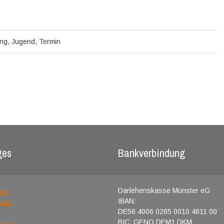
ng
,
Jugend
,
Termin
ges
Bankverbindung
um
Darlehenskasse Münster eG
IBAN:
hutz
DE56 4006 0265 0010 4811 00
BIC: GENO DEM1 DKM
onzept