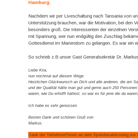
Hamburg.
Nachdem wir per Liveschaltung nach Tansania von uns
Unterstützung brauchen, war die Motivation, bei den 
besonders groß. Die Interessenten der einzelnen Vers
mit Spannung, wer nun endgültig den Zuschlag bekäme
Gottesdienst im Mariendom zu gelangen. Es war ein eind
So schrieb z.B unser Gast Generalsekretär Dr. Marku
Liebe Kira,
nun nochmal auf diesem Wege:
Herzlichen Glückwunsch an Dich und alle anderen, die am Sa
und der Qualität hätte man gut und gerne auch 250 Personen
waren, wie Du erhofft hattest, so war es für jene die da waren
Ich habe es sehr genossen.
Besten Dank und schönen Gruß von
Markus
.
Dank der Teilnehmer*innen an dem Spendenaktionstag vor O