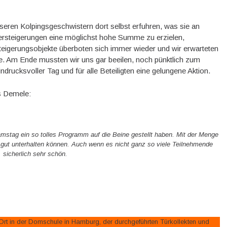
eren Kolpingsgeschwistern dort selbst erfuhren, was sie an
Versteigerungen eine möglichst hohe Summe zu erzielen,
teigerungsobjekte überboten sich immer wieder und wir erwarteten
. Am Ende mussten wir uns gar beeilen, noch pünktlich zum
rucksvoller Tag und für alle Beteiligten eine gelungene Aktion.
s Demele:
mstag ein so tolles Programm auf die Beine gestellt haben. Mit der Menge
 gut unterhalten können. Auch wenn es nicht ganz so viele Teilnehmende
, sicherlich sehr schön.
rt in der Domschule in Hamburg, der durchgeführten Türkollekten und