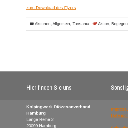
zum Download des Flyers
Aktionen
,
Allgemein
,
Tansania
Aktion
,
Begegnu
Hier finden Sie uns
Sonsti
Kolpingwerk Diözesanverband
Impress
Hamburg
Datensc
Lange Reihe 2
20099 Hamburg
Schutzk